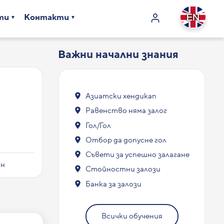
ти
Контакти
Важни начални знания
Азиатски хендикап
Равенство няма залог
Гол/Гол
Отбор да допусне гол
Съвети за успешно залагане
он
Стойностни залози
Банка за залози
Всички обучения