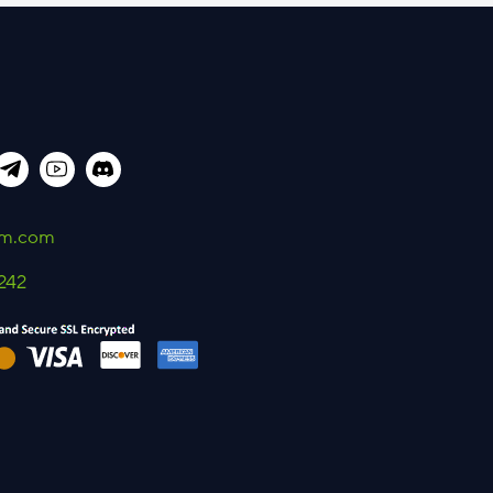
um.com
242