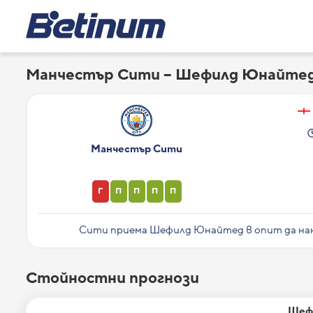
Манчестър Сити – Шефилд Юнайтед,
Манчестър Сити
Г
П
П
П
П
Сити приема Шефилд Юнайтед в опит да нане
Стойностни прогнози
Шефи