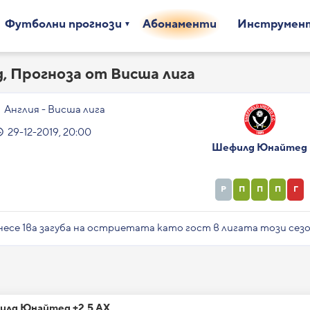
Футболни прогнози
Абонаменти
Инструмен
 Прогноза от Висша лига
Англия - Висша лига
29-12-2019, 20:00
Шефилд Юнайтед
Р
П
П
П
Г
се 1ва загуба на остриетата като гост в лигата този сез
лд Юнайтед +2.5 АХ