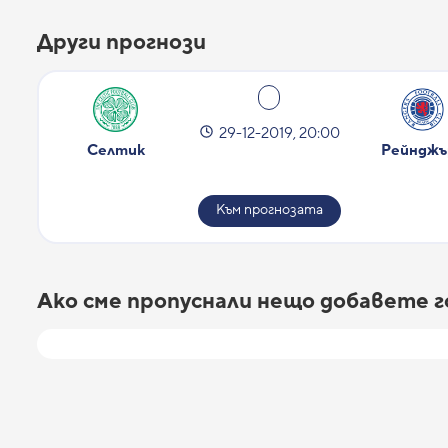
Други прогнози
29-12-2019, 20:00
Селтик
Рейнджъ
Към прогнозата
Ако сме пропуснали нещо добавете 