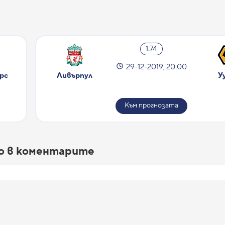
1.74
29-12-2019, 20:00
рс
Ливърпул
У
Към прогнозата
го в коментарите