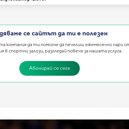
дяваме се сайтът да ти е полезен
та компания да ти помогне да печелиш ежемесечно пари о
 в спортни залози, разгледай повече за нашата услуга.
Абонирай се сега