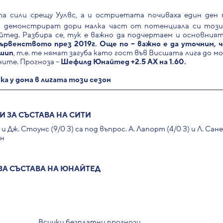
а сили срещу Уулвс, а и остриетата почиваха един ден 
а демонстрират дори малка част от потенциала си този 
тед. Разбира се, тук е важно да подчертаем и основния
ървенството през 2019г. Още по – важно е да уточним, 
ншип
, т.е. те нямат загуба като гост във Висшата лига до м
ните. Прогноза –
Шефилд Юнайтед +2.5 АХ на 1.60.
ка у дома в лигата този сезон
 ЗА СЪСТАВА НА СИТИ
Х) и Дж. Стоунс (9/0 З) са под въпрос. А. Лапорт (4/0 З) и Л. Сане
ан
ЗА СЪСТАВА НА ЮНАЙТЕД
Всички безплатни прогнози