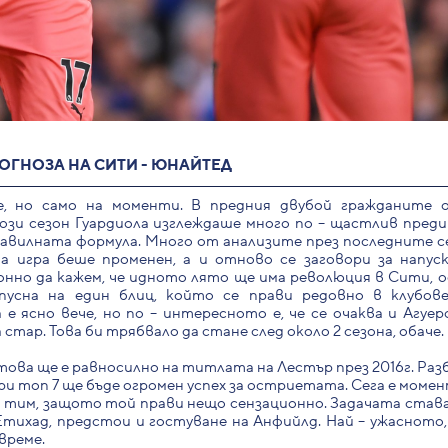
ОГНОЗА НА СИТИ - ЮНАЙТЕД
, но само на моменти. В предния двубой гражданите 
зи сезон Гуардиола изглеждаше много по – щастлив преди
равилната формула. Много от анализите през последните 
а игра беше променен, а и отново се заговори за напус
зонно да кажем, че идното лято ще има революция в Сити, 
пусна на един блиц, който се прави редовно в клубове
е ясно вече, но по – интересното е, че се очаква и Агуер
стар. Това би трябвало да стане след около 2 сезона, обаче.
ова ще е равносилно на титлата на Лестър през 2016г. Разб
ри топ 7 ще бъде огромен успех за остриетата. Сега е моме
оя тим, защото той прави нещо сензационно. Задачата став
Етихад, предстои и гостуване на Анфийлд. Най – ужасното
време.