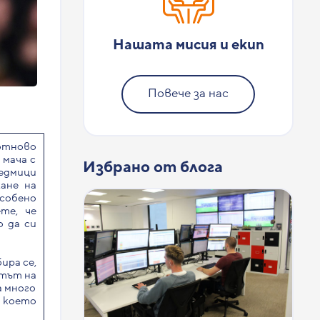
Нашата мисия и екип
Повече за нас
отново
 мача с
Избрано от блога
седмици
кане на
особено
те, че
о да си
ира се,
нтът на
а много
, което