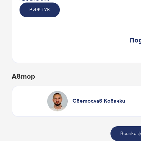
ВИЖ ТУК
Под
Автор
Светослав Ковачки
Всички ф