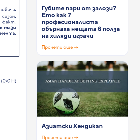
Губите пари от залози?
повече.
Ето как 7
сезон.
професионалиста
т факт.
че тази
обърнаха нещата в полза
омента.
на хиляди играчи
Прочети още →
 (0/0 Н)
Азиатски Хендикап
Прочети още →