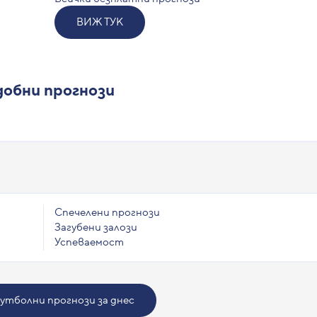
ВИЖ ТУК
обни прогнози
Спечелени прогнози
Загубени залози
Успеваемост
утболни прогнози за днес