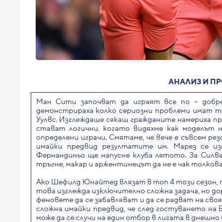
АНАЛИЗ И ПР
Ман Сити започват да играят все по – добре
демонстрираха колко сериозни проблеми имат то
Уулвс. Изглеждаше сякаш гражданите намериха п
стават логични, когато видяхме как моделът н
определени играчи. Смятаме, че вече е съвсем ре
имайки предвид резултатите им. Марез се из
Фернандиньо ще напусне клуба лятото. За Силва 
тръгне, макар и аржентинецът да не е чак толкова 
Ако Шефилд Юнайтед влязат в топ 4 този сезон, т
това изглежда изключително сложна задача, но до
феновете да се забавляват и да се радват на св
сложна имайки предвид, че след гостуването на 
може да се случи на един отбор в лигата в днешно 