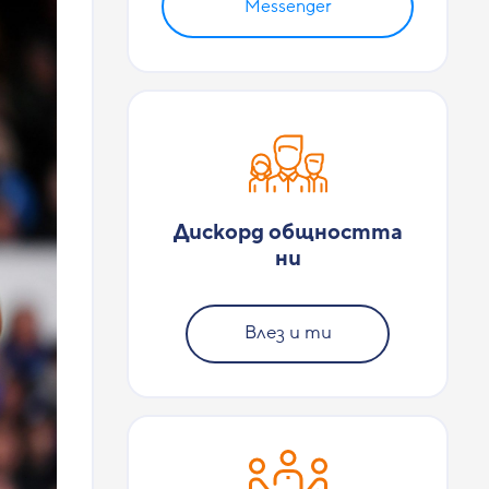
Messenger
Дискорд общността
ни
Влез и ти