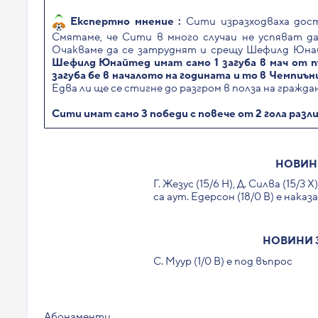
Експертно мнение :
Сити изразходваха дост
Смятаме, че Сити в много случаи не успяват д
Очакваме да се затруднят и срещу Шефилд Юнай
Шефилд Юнайтед имат само 1 загуба в мач от п
загуба бе в началото на годината и то в Чемпиъ
Едва ли ще се стигне до разгром в полза на гражда
Сити имат само 3 победи с повече от 2 гола разли
НОВИНИ
Г. Жезус (15/6 Н), Д. Силва (15/3 
са аут. Едерсон (18/0 В) е наказ
НОВИНИ 
С. Муур (1/0 В) е под въпрос
Абонаменти