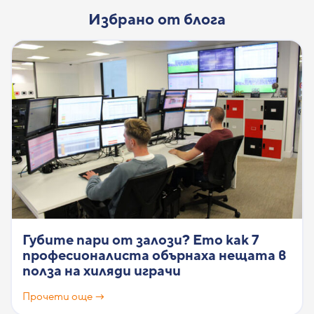
Избрано от блога
Губите пари от залози? Ето как 7
професионалиста обърнаха нещата в
полза на хиляди играчи
Прочети още →