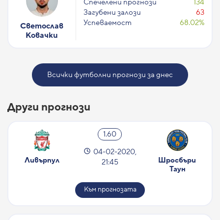
Спечелени прогнози
134
Загубени залози
63
Успеваемост
68.02%
Светослав
Ковачки
Всички футболни прогнози за днес
Други прогнози
1.60
04-02-2020,
Ливърпул
Шросбъри 
21:45
Таун
Към прогнозата