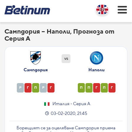
Сампдория – Наполи, Прогноза от
Серия А
vs
Сампдория
Наполи
Р
Г
П
Р
Г
П
П
Г
П
Г
Италия - Серия А
03-02-2020, 21:45
Борещият се за оцеляване Сампдория приема