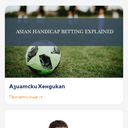
Азиатски Хендикап
Прочети още →