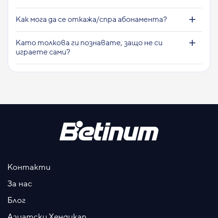
Как мога да се откажа/спра абонамента?
Като толкова ги познавате, защо не си
играете сами?
Контакти
За нас
Блог
Азиатски Хендикап