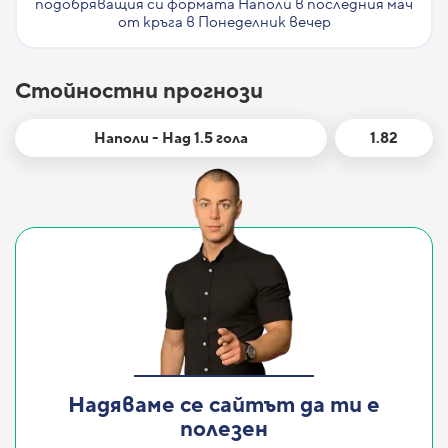
подобряващия си формата Наполи в последния мач
от кръга в Понеделник вечер
Стойностни прогнози
Наполи - Над 1.5 гола
1.82
Надяваме се сайтът да ти е
полезен