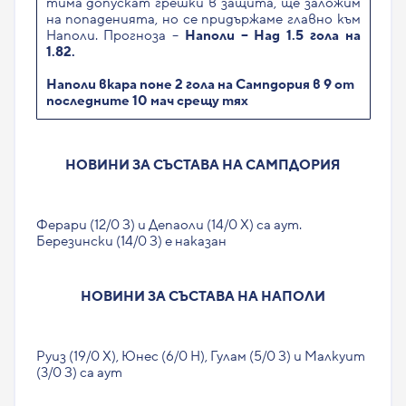
тима допускат грешки в защита, ще заложим
на попаденията, но се придържаме главно към
Наполи. Прогноза –
Наполи – Над 1.5 гола на
1.82.
Наполи вкара поне 2 гола на Сампдория в 9 от
последните 10 мач срещу тях
НОВИНИ ЗА СЪСТАВА НА САМПДОРИЯ
Ферари (12/0 З) и Депаоли (14/0 Х) са аут.
Березински (14/0 З) е наказан
НОВИНИ ЗА СЪСТАВА НА НАПОЛИ
Руиз (19/0 Х), Юнес (6/0 Н), Гулам (5/0 З) и Малкуит
(3/0 З) са аут