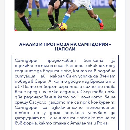
АНАЛИЗ И ПРОГНОЗА НА САМПДОРИЯ -
НАПОЛИ
Сампдория продължават битката за
оцеляване с пълна сила. Раниери е свикнал през
годините да води тимове, които са в подобна
ситуация. Най – накрая Самп успяха да вземат
победа в Серия А, която дойде над Бреша и то
с 5-1 като отборът игра много силно, но това
беше преди няколко седмици. След това нови
две разочарования като по – голямото беше
срещу Сасуоло, защото те са пряк конкурент.
Сампдория са изключително непостоянен
отбор, но у дома понякога успяват да
затруднят по – силните тимове ако те не са
във форма, както стана с Аталанта и Рома.