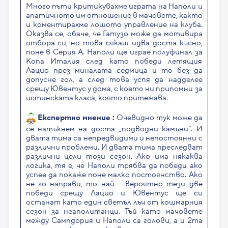
Много пъти критикувахме играта на Наполи и
апатичното им отношение в мачовете, както
и коментирахме лошото управление на клуба.
Оказва се, обаче, че Гатузо може да мотивира
отбора си, но това сякаш идва доста късно,
поне в Серия А. Наполи ще играе полуфинал за
Копа Италия след като победи летящия
Лацио през миналата седмица и то без да
допусне гол, а след това успя да надделее
срещу Ювентус у дома, с което ни припомни за
истинската класа, която притежава.
Експертно мнение :
Очевидно тук може да
се натъкнем на доста „подводни камъни“. И
двата тима са непредвидими и непостоянни с
различни проблеми. И двата тима преследват
различни цели този сезон. Ако има някаква
логика, тя е, че Наполи трябва да победи ако
успее да покаже поне малко постоянство. Ако
не го направи, то най – вероятно тези две
победи срещу Лацио и Ювентус ще си
останат като един светъл лъч от кошмарния
сезон за неаполитанци. Тъй като мачовете
между Сампдория и Наполи са голови, а и 2та