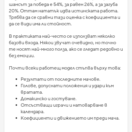
шансът за победа е 54%, за равен 26%, а за загуба
20%. Оттам нататък идва истинската работа.
Трябва да се сравни тази оценка с коефициента и
да се види има ли стойност.
В практиката най-често се използват няколко
базови входа. Някои звучат очевидно, но точно
те носят най-много полза, ако се гледат редовно и
без емоции.
Почти всеки работещ модел стъпва върху това:
Резултати от последните мачове.
Голове, допуснати положения и удари към
вратата.
Домакинско и гостуване.
Отсъстващи играчи и натоварване в
календара.
Коефициенти и движението им преди мача.