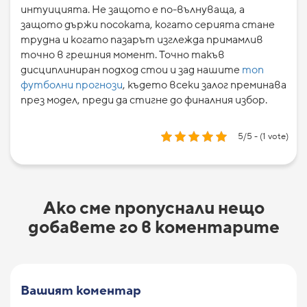
интуицията. Не защото е по-вълнуваща, а
защото държи посоката, когато серията стане
трудна и когато пазарът изглежда примамлив
точно в грешния момент. Точно такъв
дисциплиниран подход стои и зад нашите
топ
футболни прогнози
, където всеки залог преминава
през модел, преди да стигне до финалния избор.
5/5 - (1 vote)
Ако сме пропуснали нещо
добавете го в коментарите
Вашият коментар