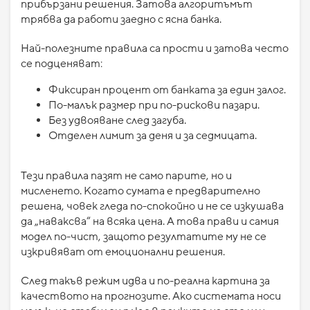
прибързани решения. Затова алгоритъмът
трябва да работи заедно с ясна банка.
Най-полезните правила са прости и затова често
се подценяват:
Фиксиран процент от банката за един залог.
По-малък размер при по-рискови пазари.
Без удвояване след загуба.
Отделен лимит за деня и за седмицата.
Тези правила пазят не само парите, но и
мисленето. Когато сумата е предварително
решена, човек гледа по-спокойно и не се изкушава
да „наваксва“ на всяка цена. А това прави и самия
модел по-чист, защото резултатите му не се
изкривяват от емоционални решения.
След такъв режим идва и по-реална картина за
качеството на прогнозите. Ако системата носи