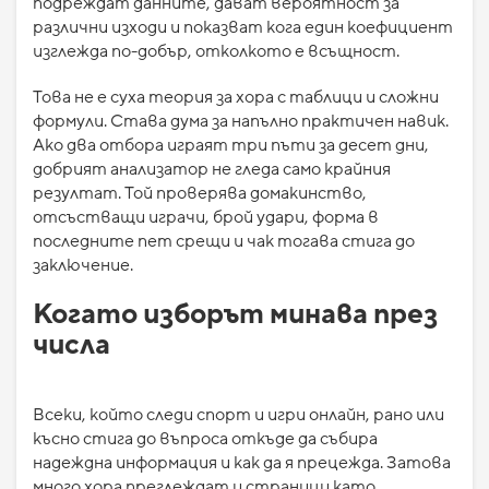
подреждат данните, дават вероятност за
различни изходи и показват кога един коефициент
изглежда по-добър, отколкото е всъщност.
Това не е суха теория за хора с таблици и сложни
формули. Става дума за напълно практичен навик.
Ако два отбора играят три пъти за десет дни,
добрият анализатор не гледа само крайния
резултат. Той проверява домакинство,
отсъстващи играчи, брой удари, форма в
последните пет срещи и чак тогава стига до
заключение.
Когато изборът минава през
числа
Всеки, който следи спорт и игри онлайн, рано или
късно стига до въпроса откъде да събира
надеждна информация и как да я прецежда. Затова
много хора преглеждат и страници като