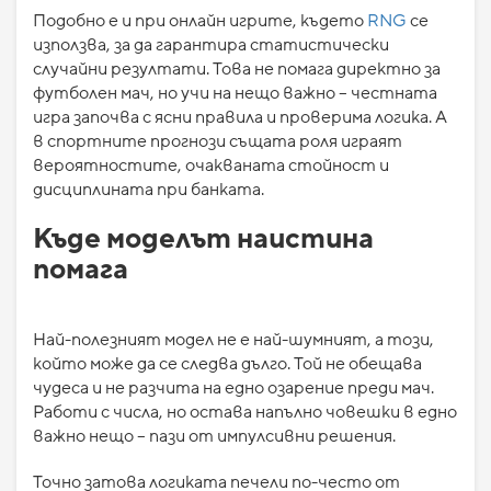
Подобно е и при онлайн игрите, където
RNG
се
използва, за да гарантира статистически
случайни резултати. Това не помага директно за
футболен мач, но учи на нещо важно – честната
игра започва с ясни правила и проверима логика. А
в спортните прогнози същата роля играят
вероятностите, очакваната стойност и
дисциплината при банката.
Къде моделът наистина
помага
Най-полезният модел не е най-шумният, а този,
който може да се следва дълго. Той не обещава
чудеса и не разчита на едно озарение преди мач.
Работи с числа, но остава напълно човешки в едно
важно нещо – пази от импулсивни решения.
Точно затова логиката печели по-често от