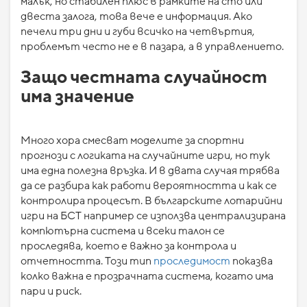
малък, но стабилен плюс в рамките на сто или
двеста залога, това вече е информация. Ако
печели три дни и губи всичко на четвъртия,
проблемът често не е в пазара, а в управлението.
Защо честната случайност
има значение
Много хора смесват моделите за спортни
прогнози с логиката на случайните игри, но тук
има една полезна връзка. И в двата случая трябва
да се разбира как работи вероятността и как се
контролира процесът. В българските лотарийни
игри на БСТ например се използва централизирана
компютърна система и всеки талон се
проследява, което е важно за контрола и
отчетността. Този тип
проследимост
показва
колко важна е прозрачната система, когато има
пари и риск.