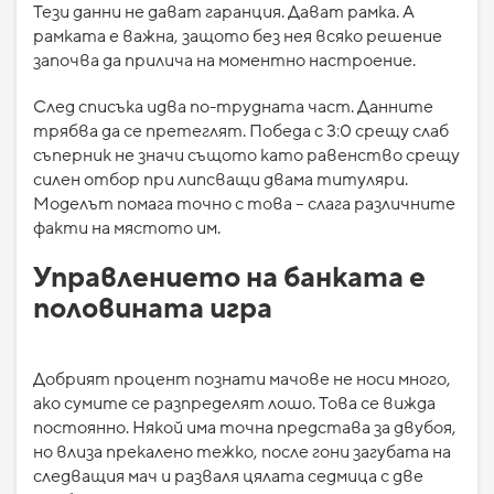
Тези данни не дават гаранция. Дават рамка. А
рамката е важна, защото без нея всяко решение
започва да прилича на моментно настроение.
След списъка идва по-трудната част. Данните
трябва да се претеглят. Победа с 3:0 срещу слаб
съперник не значи същото като равенство срещу
силен отбор при липсващи двама титуляри.
Моделът помага точно с това – слага различните
факти на мястото им.
Управлението на банката е
половината игра
Добрият процент познати мачове не носи много,
ако сумите се разпределят лошо. Това се вижда
постоянно. Някой има точна представа за двубоя,
но влиза прекалено тежко, после гони загубата на
следващия мач и разваля цялата седмица с две