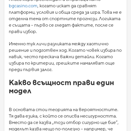
bgcasino.com
, когато искат да сравнят
платформи, условия и обща среда за игра. Това не е
отделна тема от спортните прогнози. Логиката
е същата – първо се гледат фактите, после се
прави избор.
Именно тук личи разликата между хаотично
решение и подготвен ход. Когато човек избира по
навик, често прескача важни детайли. Когато
избира по критерии, грешките намаляват още
преди първия залог.
Какво всъщност прави един
модел
В основата стои теорията на вероятностите.
Тя дава езика, с който се описва несигурността.
Вместо да се казва „този отбор сигурно ще бие“,
моделът казва нещо по-полезно – например, че