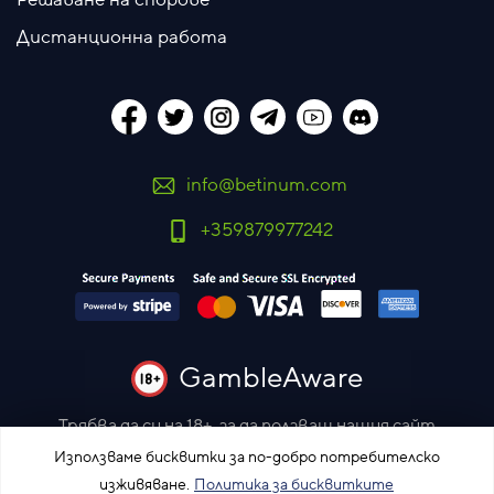
Решаване на спорове
Дистанционна работа
info@betinum.com
+359879977242
GambleAware
Трябва да си на 18+, за да ползваш нашия сайт
Моля залагай отговорно
Използваме бисквитки за по-добро потребителско
изживяване.
Политика за бисквитките