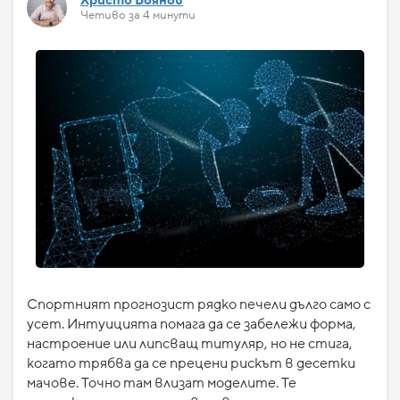
Христо Боянов
Четиво за 4 минути
Спортният прогнозист рядко печели дълго само с
усет. Интуицията помага да се забележи форма,
настроение или липсващ титуляр, но не стига,
когато трябва да се прецени рискът в десетки
мачове. Точно там влизат моделите. Те