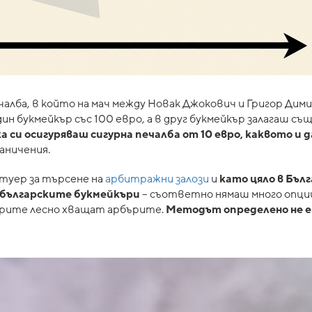
алба, в който на мач между Новак Джокович и Григор Ди
ин букмейкър със 100 евро, а в друг букмейкър залагаш съ
а си осигуряваш сигурна печалба от 10 евро, каквото и 
аничения.
фтуер за търсене на
арбитражни залози
и
като цяло в Бълг
 българските букмейкъри
– съответно нямаш много опци
ърите лесно хващат арбърите.
Методът определено не е