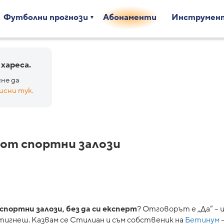
Футболни прогнози
Абонаменти
Инструмен
 хареса.
не да
исни тук.
 от спортни залози
 спортни залози, без да си експерт
? Отговорът е „Да“ – и
тигнеш. Казвам се Стилиан и съм собственик на
Бетинум
–