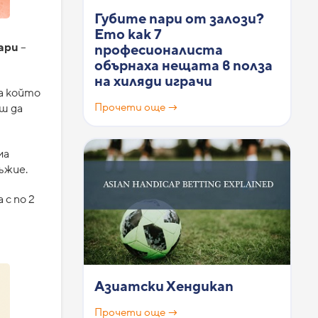
Губите пари от залози?
Ето как 7
ари
–
професионалиста
обърнаха нещата в полза
на хиляди играчи
на който
Прочети още →
еш да
ма
ъжие.
 с по 2
Азиатски Хендикап
Прочети още →