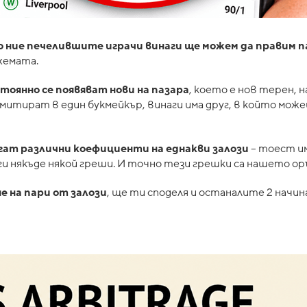
о ние печелившите играчи винаги ще можем да правим п
хемата.
тоянно се появяват нови на пазара
, което е нов терен, 
лимитират в един букмейкър, винаги има друг, в който мож
гат различни коефициенти на еднакви залози
– тоест и
ги някъде някой греши. И точно тези грешки са нашето ор
е на пари от залози
, ще ти споделя и останалите 2 начина