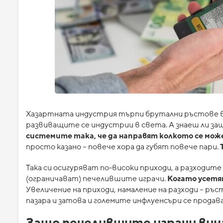
Хазартната индустрия търпи брутални ръстове всяк
развиващите се индустрии в света. А знаеш ли з
системите така, че да направят колкото се може
просто казано – повече хора да губят повече пари.
Така си осигуряват по-високи приходи, а разходит
(ограничават) печелившите играчи.
Когато усетя
Увеличение на приходи, намаление на разходи – ръ
пазара и затова и големите инфлуенсъри се прода
Защо печелившите играчи вин