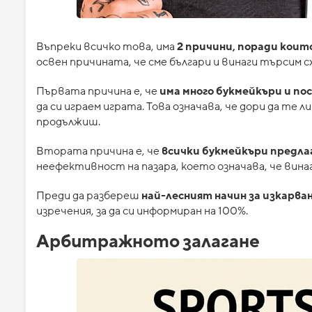
Въпреки всичко това, има
2 причини, поради коит
освен причината, че сме българи и винаги търсим с
Първата причина е, че
има много букмейкъри и пос
да си играем играта. Това означава, че дори да те 
продължиш.
Втората причина е, че
всички букмейкъри предла
неефективност на пазара, което означава, че вина
Преди да разбереш
най-лесният начин за изкарван
изречения, за да си информиран на 100%.
Арбитражното залагане