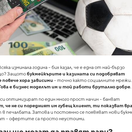
а изминала година – бих казал, че е една от най-бързо
ащо? Защото
букмейкърите и казината си подобряват
 повече хора зависими
– точно както социалните мрежи. 
Това е бизнес моделът им и той работи брутално добре
.
е си оптимизират по един много прост начин – банват
т, че не си поредният им губещ клиент, ти показват в
ст в печалбата. Затова и постоянно се появяват нови букм
ват – офертите са просто неустоими.
аги ще могат да правят пари?