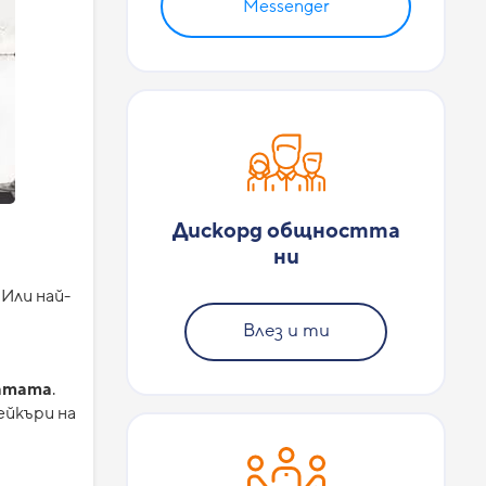
Messenger
Дискорд общността
ни
Или най-
Влез и ти
ратата
.
ейкъри на