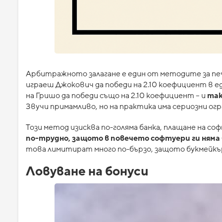
Арбитражното залагане е един от методите за печ
играеш Джокович да победи на 2.10 коефициент в ед
на Гришо да победи също на 2.10 коефициент – и
так
Звучи примамливо, но на практика има сериозни огр
Този метод изисква по-голяма банка, плащане на со
по-трудно, защото в повечето софтуери ги няма
това лимитират много по-бързо, защото букмейк
Ловуване на бонуси