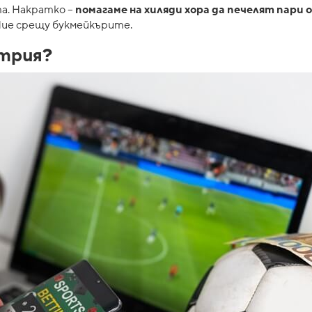
та. Накратко –
помагаме на хиляди хора да печелят пари 
 Ние срещу букмейкърите.
стрия?