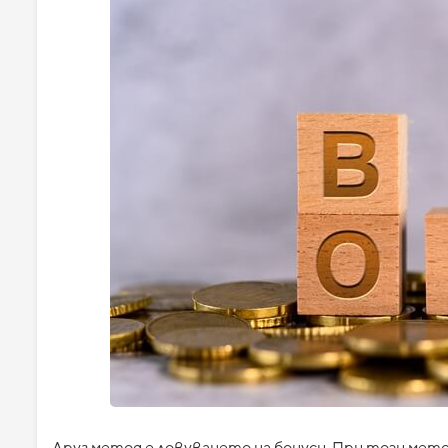
Друг метод е ловуването на бонуси. При този мет