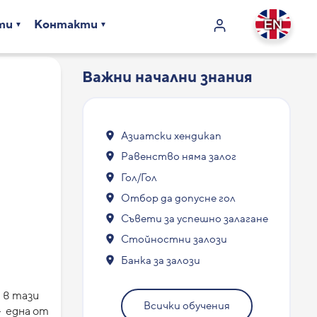
ти
Контакти
Важни начални знания
Азиатски хендикап
Равенство няма залог
Гол/Гол
Отбор да допусне гол
Съвети за успешно залагане
Стойностни залози
Банка за залози
 в тази
Всички обучения
 една от