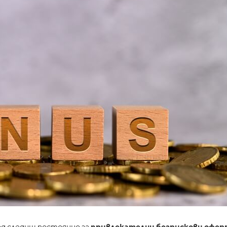
од следиш постоянно за
привлекателни безрискови офер