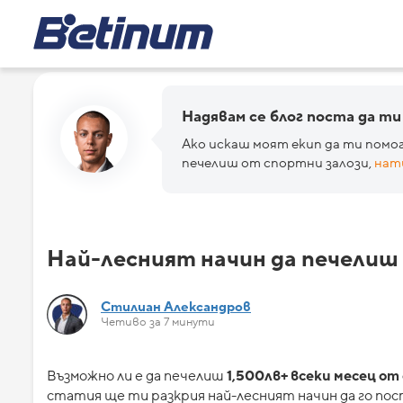
Надявам се блог поста да ти
Ако искаш моят екип да ти помог
печелиш от спортни залози,
нат
Най-лесният начин да печелиш
Стилиан Александров
Четиво за 7 минути
Възможно ли е да печелиш
1,500лв+ всеки месец от
статия ще ти разкрия най-лесният начин да го пос