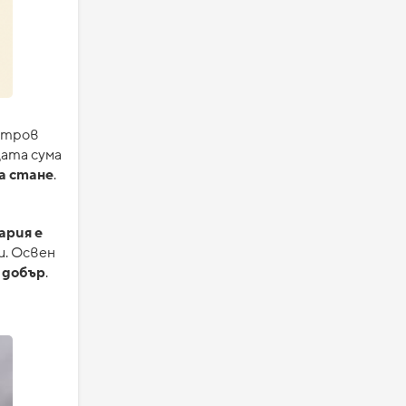
митров
щата сума
да стане
.
ария е
и. Освен
 добър
.